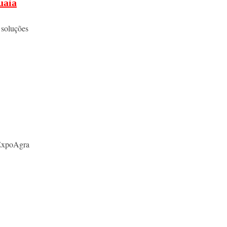
uaia
 soluções
 ExpoAgra