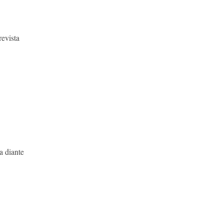
revista
a diante