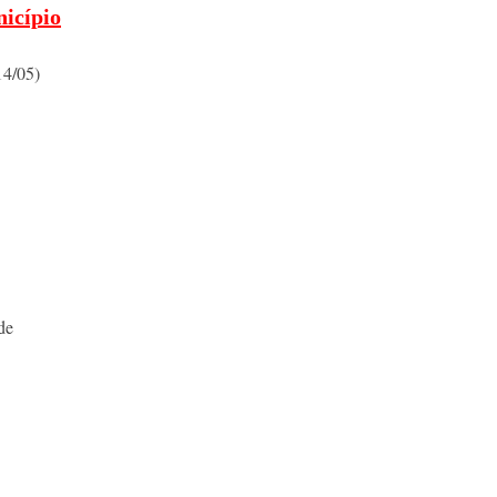
nicípio
14/05)
de