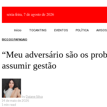
sexta-feira, 7 de agosto de 2026
Início
TOCANTINS
EVENTOS
POLÍTICA
AVISOS
BICO DO PAPAGAIO
“Meu adversário são os probl
assumir gestão
by
Daiane Silva
14 de maio de 2026
1 min read