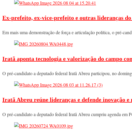
Ex-prefeito, ex-vice-prefeito e outras lideranças 
Em mais uma demonstração de força e articulação política, o pré-ca
Iratã aponta tecnologia e valorização do campo co
O pré-candidato a deputado federal Iratã Abreu participou, no domi
Iratã Abreu reúne lideranças e defende inovação e
O pré-candidato a deputado federal Iratã Abreu cumpriu agenda em P