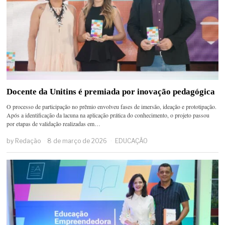
Docente da Unitins é premiada por inovação pedagógica
O processo de participação no prêmio envolveu fases de imersão, ideação e prototipação.
Após a identificação da lacuna na aplicação prática do conhecimento, o projeto passou
por etapas de validação realizadas em…
by
Redação
8 de março de 2026
EDUCAÇÃO