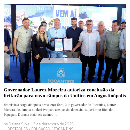
Governador Laurez Moreira autoriza conclusão da
licitação para novo câmpus da Unitins em Augustinópolis
Em visita a Augustinópolis nesta terça-feira, 2, o governador do Tocantins, Laurez
Moreira, deu um passo decisivo para a expansão do ensino superior no Bico do
Papagaio. Durante o ato, ele assinou…
by
Daiane Silva
3 de dezembro de 2025
DESTAQUES
/
EDUCAÇÃO
/
TOCANTINS