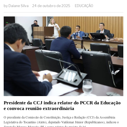
by
Daiane Silva
24 de outubro de 2025
EDUCAÇÃO
Presidente da CCJ indica relator do PCCR da Educação
e convoca reunião extraordinária
O presidente da Comissão de Constituição, Justiça e Redação (CCJ) da Assembleia
Legislativa do Tocantins (Aleto), deputado Valdemar Júnior (Republicanos), indicou o
deputado Marcus Marcelo (PL) como relator do projeto de lei…