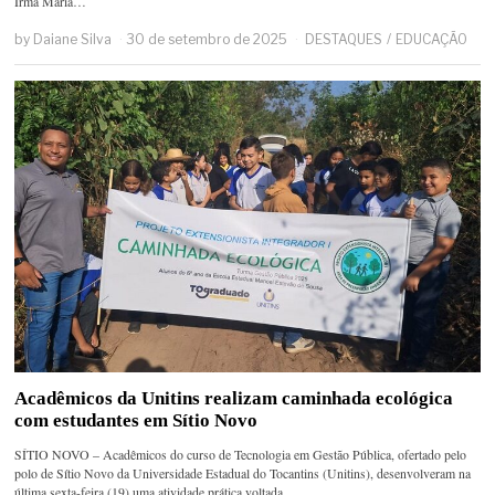
Irmã Maria…
by
Daiane Silva
30 de setembro de 2025
DESTAQUES
/
EDUCAÇÃO
Acadêmicos da Unitins realizam caminhada ecológica
com estudantes em Sítio Novo
SÍTIO NOVO – Acadêmicos do curso de Tecnologia em Gestão Pública, ofertado pelo
polo de Sítio Novo da Universidade Estadual do Tocantins (Unitins), desenvolveram na
última sexta-feira (19) uma atividade prática voltada…