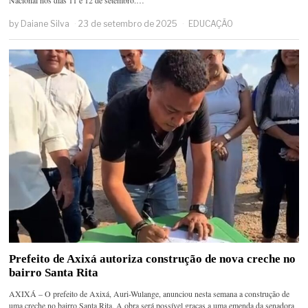
Nacional nos dias 11 e 12 de setembro.…
by
Daiane Silva
23 de setembro de 2025
EDUCAÇÃO
Prefeito de Axixá autoriza construção de nova creche no
bairro Santa Rita
AXIXÁ – O prefeito de Axixá, Auri-Wulange, anunciou nesta semana a construção de
uma creche no bairro Santa Rita. A obra será possível graças a uma emenda da senadora