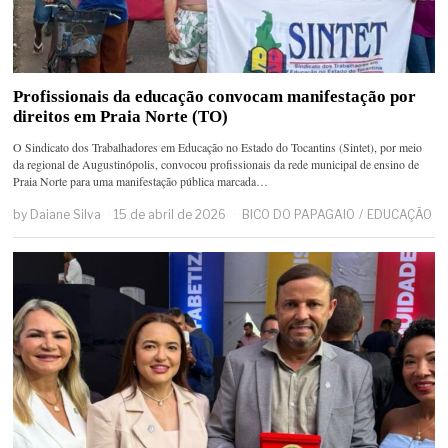
Profissionais da educação convocam manifestação por
direitos em Praia Norte (TO)
O Sindicato dos Trabalhadores em Educação no Estado do Tocantins (Sintet), por meio
da regional de Augustinópolis, convocou profissionais da rede municipal de ensino de
Praia Norte para uma manifestação pública marcada…
by
Daiane Silva
15 de abril de 2026
BICO DO PAPAGAIO
/
EDUCAÇÃO