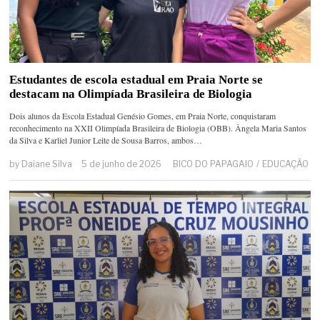
Estudantes de escola estadual em Praia Norte se
destacam na Olimpíada Brasileira de Biologia
Dois alunos da Escola Estadual Genésio Gomes, em Praia Norte, conquistaram
reconhecimento na XXII Olimpíada Brasileira de Biologia (OBB). Ângela Maria Santos
da Silva e Karliel Junior Leite de Sousa Barros, ambos…
by
Daiane Silva
5 de junho de 2026
BICO DO PAPAGAIO
/
EDUCAÇÃO