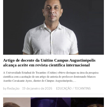
Artigo de docente da Unitins Campus Augustinópolis
alcança aceite em revista científica internacional
A Universidade Estadual do Tocantins (Unitins) obteve destaque na área da pesquisa
científica com a aceitação de um artigo de autoria do professor doutorando Marcos
Aurélio Cavalcante Ayres, diretor do Câmpus Augustinópolis,…
by
Redação
19 de janeiro de 2026
EDUCAÇÃO
/
TOCANTINS