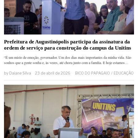
Prefeitura de Augustinópolis participa da assinatura da
ordem de serviço para construção do campus da Unitins
“É um misto de emoção, governador. Um dos dias mais importantes da minha vida. São
sonhos que a gente sonha e, às vezes, até chora junto com a família. E hoje estamos…
by
Daiane Silva
23 de abril de 2026
BICO DO PAPAGAIO
/
EDUCAÇÃO