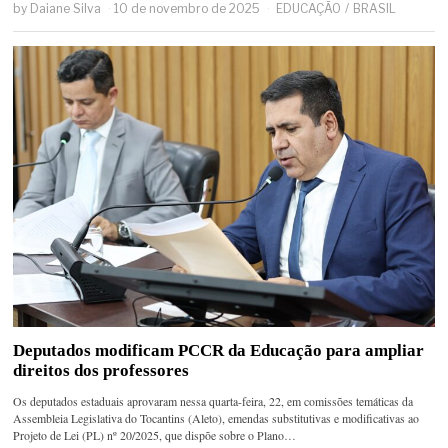
by
Daiane Silva
10 de novembro de 2025
EDUCAÇÃO
/
BRASIL
Deputados modificam PCCR da Educação para ampliar
direitos dos professores
Os deputados estaduais aprovaram nessa quarta-feira, 22, em comissões temáticas da
Assembleia Legislativa do Tocantins (Aleto), emendas substitutivas e modificativas ao
Projeto de Lei (PL) nº 20/2025, que dispõe sobre o Plano…