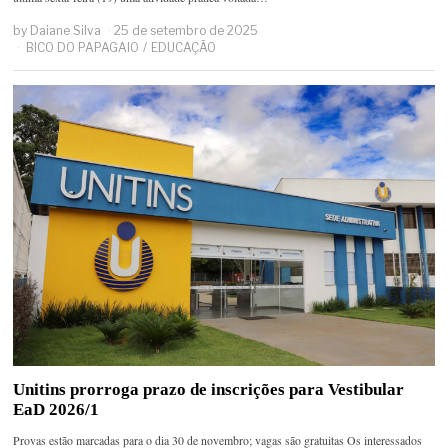
by
Daiane Silva
25 de setembro de 2025
BICO DO PAPAGAIO
/
EDUCAÇÃO
Unitins prorroga prazo de inscrições para Vestibular
EaD 2026/1
Provas estão marcadas para o dia 30 de novembro; vagas são gratuitas Os interessados