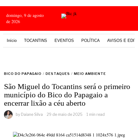
domingo, 9 de agosto
de 2026
Início
TOCANTINS
EVENTOS
POLÍTICA
AVISOS E EDIT
BICO DO PAPAGAIO
/
DESTAQUES
/
MEIO AMBIENTE
São Miguel do Tocantins será o primeiro
município do Bico do Papagaio a
encerrar lixão a céu aberto
by
Daiane Silva
29 de maio de 2025
1 min read