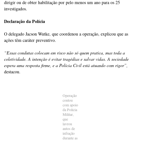
dirigir ou de obter habilitação por pelo menos um ano para os 25
investigados.
Declaração da Polícia
O delegado Jacson Wutke, que coordenou a operação, explicou que as
ações têm caráter preventivo.
“Essas condutas colocam em risco não só quem pratica, mas toda a
coletividade. A intenção é evitar tragédias e salvar vidas. A sociedade
espera uma resposta firme, e a Polícia Civil está atuando com rigor”,
destacou.
Operação
contou
com apoio
da Polícia
Militar,
que
lavrou
autos de
infração
durante as