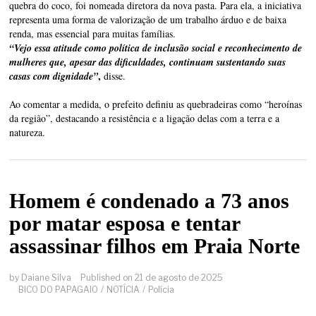
quebra do coco, foi nomeada diretora da nova pasta. Para ela, a iniciativa
representa uma forma de valorização de um trabalho árduo e de baixa
renda, mas essencial para muitas famílias.
“Vejo essa atitude como política de inclusão social e reconhecimento de
mulheres que, apesar das dificuldades, continuam sustentando suas
,
casas com dignidade”
disse.
Ao comentar a medida, o prefeito definiu as quebradeiras como “heroínas
da região”, destacando a resistência e a ligação delas com a terra e a
natureza.
Homem é condenado a 73 anos
por matar esposa e tentar
assassinar filhos em Praia Norte
by
Daiane Silva
Published on
21 de agosto de 2025
BICO DO PAPAGAIO
/
NOTÍCIA
/
Polícia