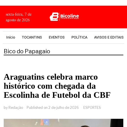
sexta-feira, 7 de
agosto de 2026
Início
TOCANTINS
EVENTOS
POLÍTICA
AVISOS E EDITAIS
Bico do Papagaio
Araguatins celebra marco
histórico com chegada da
Escolinha de Futebol da CBF
by
Redação
Published on
2 de julho de 2026
ESPORTES