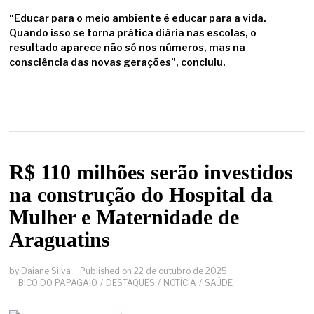
“Educar para o meio ambiente é educar para a vida.
Quando isso se torna prática diária nas escolas, o
resultado aparece não só nos números, mas na
consciência das novas gerações”, concluiu.
R$ 110 milhões serão investidos
na construção do Hospital da
Mulher e Maternidade de
Araguatins
by
Daiane Silva
Published on
22 de outubro de 2025
BICO DO PAPAGAIO
/
DESTAQUES
/
NOTÍCIA
/
SAÚDE