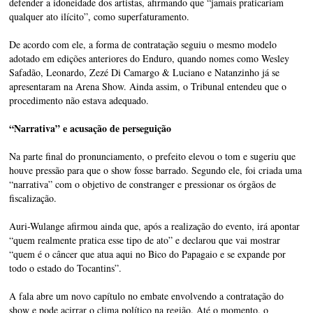
defender a idoneidade dos artistas, afirmando que “jamais praticariam
qualquer ato ilícito”, como superfaturamento.
De acordo com ele, a forma de contratação seguiu o mesmo modelo
adotado em edições anteriores do Enduro, quando nomes como Wesley
Safadão, Leonardo, Zezé Di Camargo & Luciano e Natanzinho já se
apresentaram na Arena Show. Ainda assim, o Tribunal entendeu que o
procedimento não estava adequado.
“Narrativa” e acusação de perseguição
Na parte final do pronunciamento, o prefeito elevou o tom e sugeriu que
houve pressão para que o show fosse barrado. Segundo ele, foi criada uma
“narrativa” com o objetivo de constranger e pressionar os órgãos de
fiscalização.
Auri-Wulange afirmou ainda que, após a realização do evento, irá apontar
“quem realmente pratica esse tipo de ato” e declarou que vai mostrar
“quem é o câncer que atua aqui no Bico do Papagaio e se expande por
todo o estado do Tocantins”.
A fala abre um novo capítulo no embate envolvendo a contratação do
show e pode acirrar o clima político na região. Até o momento, o