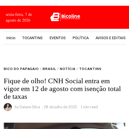
sexta-feira, 7 de
agosto de 2026
Início
TOCANTINS
EVENTOS
POLÍTICA
AVISOS E EDITAIS
BICO DO PAPAGAIO
/
BRASIL
/
NOTÍCIA
/
TOCANTINS
Fique de olho! CNH Social entra em
vigor em 12 de agosto com isenção total
de taxas
by
Daiane Silva
28 de julho de 2025
1 min read