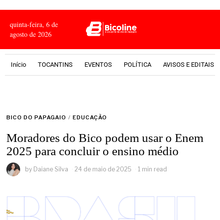
quinta-feira, 6 de
agosto de 2026
Início
TOCANTINS
EVENTOS
POLÍTICA
AVISOS E EDITAIS
BICO DO PAPAGAIO
/
EDUCAÇÃO
Moradores do Bico podem usar o Enem
2025 para concluir o ensino médio
by
Daiane Silva
24 de maio de 2025
1 min read