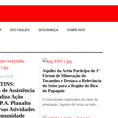
R
DESTAQUES
SEGURANÇA
SOBRE NÓS
Aquiles da Areia Participa do 1º
Fórum de Mineração do
 de 2024
Tocantins e Destaca a Relevância
TINS:
do Setor para a Região do Bico
 de Assistência
do Papagaio
aliza Ação
O conceituado empresário do ramo da
 P.A. Planalto
mineração, Aquiles da Areia, ao lado…
sas Atividades
omunidade