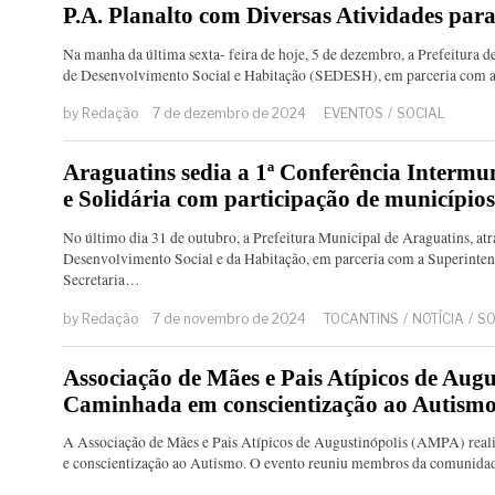
P.A. Planalto com Diversas Atividades pa
Na manha da última sexta- feira de hoje, 5 de dezembro, a Prefeitura 
de Desenvolvimento Social e Habitação (SEDESH), em parceria com 
by
Redação
7 de dezembro de 2024
EVENTOS
/
SOCIAL
Araguatins sedia a 1ª Conferência Interm
e Solidária com participação de município
No último dia 31 de outubro, a Prefeitura Municipal de Araguatins, atr
Desenvolvimento Social e da Habitação, em parceria com a Superinte
Secretaria…
by
Redação
7 de novembro de 2024
TOCANTINS
/
NOTÍCIA
/
SO
Associação de Mães e Pais Atípicos de Aug
Caminhada em conscientização ao Autism
A Associação de Mães e Pais Atípicos de Augustinópolis (AMPA) real
e conscientização ao Autismo. O evento reuniu membros da comunidad