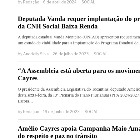
by
Redação
6 de abril de 2024
SOCIAL
Deputada Vanda requer implantação do pr
da CNH Social Baixa Renda
A deputada estadual Vanda Monteiro (UNIÃO) apresentou requerimento
um estudo de viabilidade para a implantação do Programa Estadual d
by
Andrielly Silva
26 de julho de 2023
SOCIAL
“A Assembleia está aberta para os movimen
Cayres
O presidente da Assembleia Legislativa do Tocantins, deputado Améli
desta sexta-feira, da 13ª Plenária do Plano Plurianual (PPA 2024/2027
Escola…
by
Redação
19 de junho de 2023
SOCIAL
Amélío Cayres apoia Campanha Maio Amar
do respeito e paz no trânsito