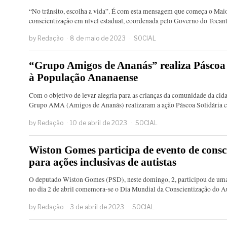
“No trânsito, escolha a vida”. É com esta mensagem que começa o M
conscientização em nível estadual, coordenada pelo Governo do Tocan
by
Redação
8 de maio de 2023
SOCIAL
“Grupo Amigos de Ananás” realiza Páscoa S
à População Ananaense
Com o objetivo de levar alegria para as crianças da comunidade da ci
Grupo AMA (Amigos de Ananás) realizaram a ação Páscoa Solidári
by
Redação
10 de abril de 2023
SOCIAL
Wiston Gomes participa de evento de consc
para ações inclusivas de autistas
O deputado Wiston Gomes (PSD), neste domingo, 2, participou de uma
no dia 2 de abril comemora-se o Dia Mundial da Conscientização do
by
Redação
3 de abril de 2023
SOCIAL