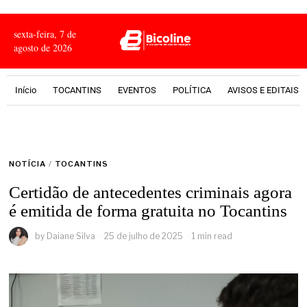
sexta-feira, 7 de
agosto de 2026
Início
TOCANTINS
EVENTOS
POLÍTICA
AVISOS E EDITAIS
NOTÍCIA
/
TOCANTINS
Certidão de antecedentes criminais agora
é emitida de forma gratuita no Tocantins
by
Daiane Silva
25 de julho de 2025
1 min read