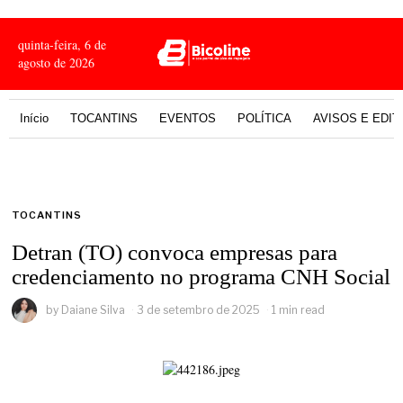
quinta-feira, 6 de
agosto de 2026
Início
TOCANTINS
EVENTOS
POLÍTICA
AVISOS E EDIT
TOCANTINS
Detran (TO) convoca empresas para
credenciamento no programa CNH Social
by
Daiane Silva
3 de setembro de 2025
1 min read