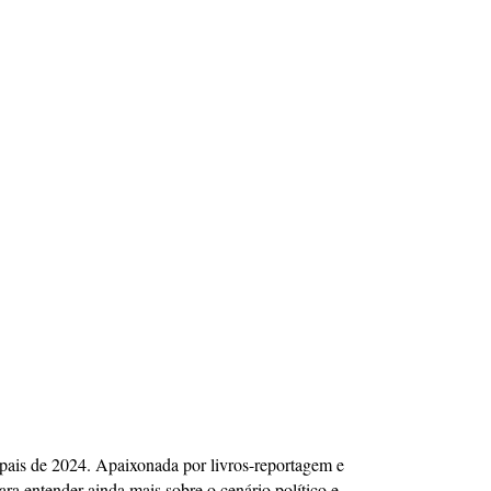
icipais de 2024. Apaixonada por livros-reportagem e
ra entender ainda mais sobre o cenário político e