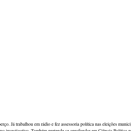
berço. Já trabalhou em rádio e fez assessoria política nas eleições mun
mo investigativo. Também pretende se aprofundar em Ciência Política pa