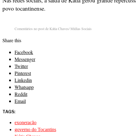
Nas redes sociais, a saída de Kátia gerou grande repercus
povo tocantinense.
Comentários no post de Kátia Chaves/ Mídias Sociais
Share this
Facebook
Messenger
Twitter
Pinterest
Linkedin
Whatsapp
Reddit
Email
TAGS:
exoneração
governo do Tocantins