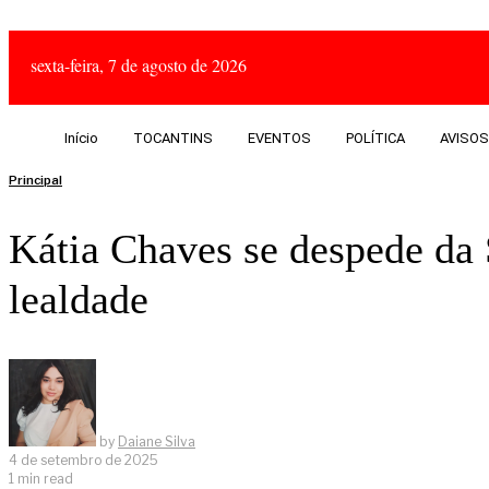
sexta-feira, 7 de agosto de 2026
Início
TOCANTINS
EVENTOS
POLÍTICA
AVISOS
Principal
Kátia Chaves se despede d
lealdade
by
Daiane Silva
4 de setembro de 2025
1 min read