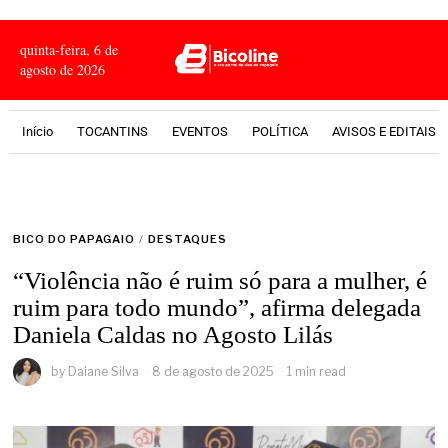
quinta-feira, 6 de
agosto de 2026
Início
TOCANTINS
EVENTOS
POLÍTICA
AVISOS E EDITAIS
BICO DO PAPAGAIO
/
DESTAQUES
“Violência não é ruim só para a mulher, é
ruim para todo mundo”, afirma delegada
Daniela Caldas no Agosto Lilás
by
Daiane Silva
8 de agosto de 2025
1 min read