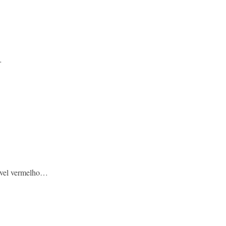
…
nível vermelho…