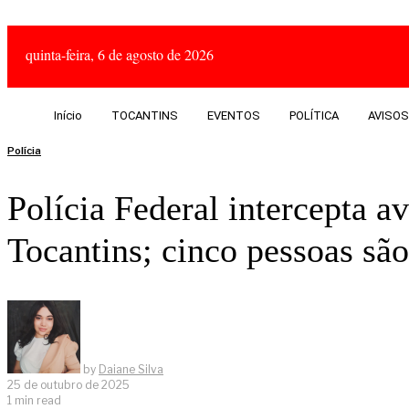
quinta-feira, 6 de agosto de 2026
Início
TOCANTINS
EVENTOS
POLÍTICA
AVISOS
Polícia
Polícia Federal intercepta a
Tocantins; cinco pessoas são
by
Daiane Silva
25 de outubro de 2025
1 min read