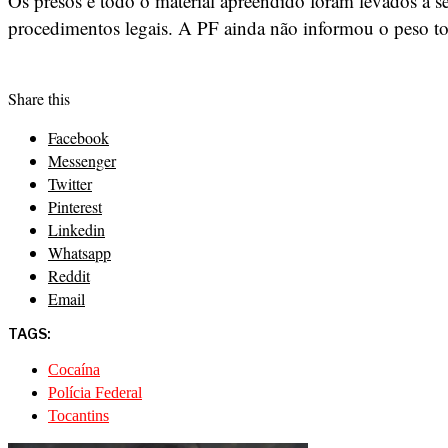
Os presos e todo o material apreendido foram levados à s
procedimentos legais. A PF ainda não informou o peso to
Share this
Facebook
Messenger
Twitter
Pinterest
Linkedin
Whatsapp
Reddit
Email
TAGS:
Cocaína
Polícia Federal
Tocantins