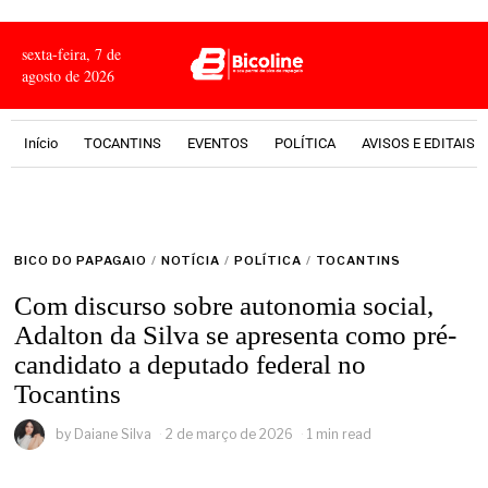
sexta-feira, 7 de
agosto de 2026
Início
TOCANTINS
EVENTOS
POLÍTICA
AVISOS E EDITAIS
BICO DO PAPAGAIO
/
NOTÍCIA
/
POLÍTICA
/
TOCANTINS
Com discurso sobre autonomia social,
Adalton da Silva se apresenta como pré-
candidato a deputado federal no
Tocantins
by
Daiane Silva
2 de março de 2026
1 min read