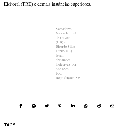
Eleitoral (TRE) e demais instâncias superiores.
Vereadores
Vanderlei José
de Oliveira
(UB) e
Ricardo Silva
Diniz (UB)
foram
declarados
inelegíveis por
oito anos —
Foto:
Reprodução/TSE
TAGS: