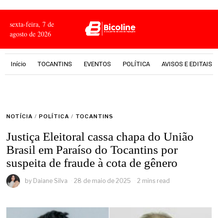
sexta-feira, 7 de
agosto de 2026
Início
TOCANTINS
EVENTOS
POLÍTICA
AVISOS E EDITAIS
NOTÍCIA
/
POLÍTICA
/
TOCANTINS
Justiça Eleitoral cassa chapa do União
Brasil em Paraíso do Tocantins por
suspeita de fraude à cota de gênero
by
Daiane Silva
28 de maio de 2025
2 mins read