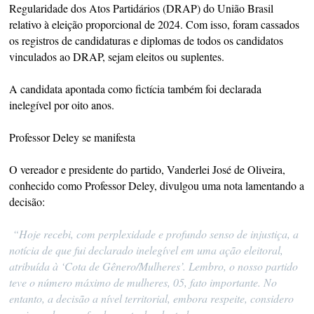
Regularidade dos Atos Partidários (DRAP) do União Brasil
relativo à eleição proporcional de 2024. Com isso, foram cassados
os registros de candidaturas e diplomas de todos os candidatos
vinculados ao DRAP, sejam eleitos ou suplentes.
A candidata apontada como fictícia também foi declarada
inelegível por oito anos.
Professor Deley se manifesta
O vereador e presidente do partido, Vanderlei José de Oliveira,
conhecido como Professor Deley, divulgou uma nota lamentando a
decisão:
“Hoje recebi, com perplexidade e profundo senso de injustiça, a
notícia de que fui declarado inelegível em uma ação eleitoral,
atribuída à ‘Cota de Gênero/Mulheres’. Lembro, o nosso partido
teve o número máximo de mulheres, 05, fato importante. No
entanto, a decisão a nível territorial, embora respeite, considero