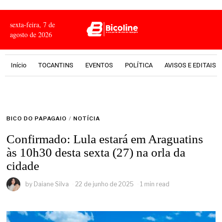
sexta-feira, 7 de
agosto de 2026
Início
TOCANTINS
EVENTOS
POLÍTICA
AVISOS E EDITAIS
BICO DO PAPAGAIO
/
NOTÍCIA
Confirmado: Lula estará em Araguatins
às 10h30 desta sexta (27) na orla da
cidade
by
Daiane Silva
22 de junho de 2025
1 min read