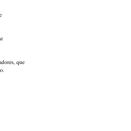
e
 a
adores, que
o.