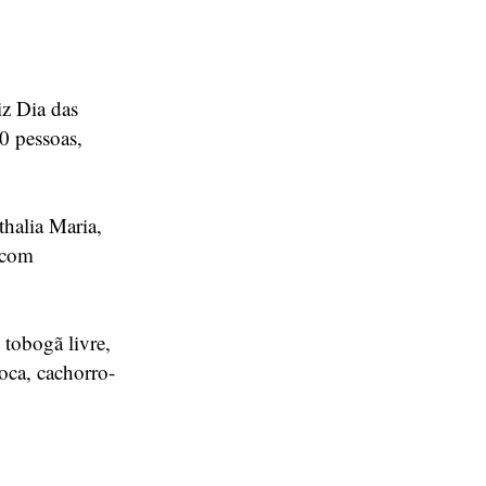
z Dia das
0 pessoas,
thalia Maria,
 com
 tobogã livre,
oca, cachorro-