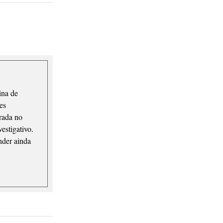
ina de
ões
rada no
estigativo.
nder ainda