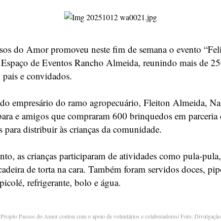
sos do Amor promoveu neste fim de semana o evento “Feli
o Espaço de Eventos Rancho Almeida, reunindo mais de 25
, pais e convidados.
é do empresário do ramo agropecuário, Fleiton Almeida, Na
ara e amigos que compraram 600 brinquedos em parceria
s para distribuir às crianças da comunidade.
nto, as crianças participaram de atividades como pula-pula,
ncadeira de torta na cara. Também foram servidos doces, pip
 picolé, refrigerante, bolo e água.
Projeto Passos do Amor contou com o apoio de voluntários e colaboradores/ Foto: Divulgação