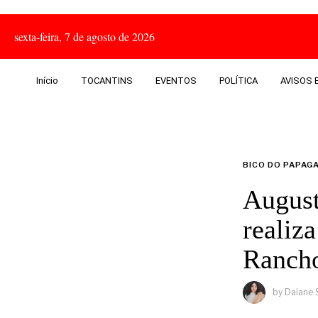
sexta-feira, 7 de agosto de 2026
Início
TOCANTINS
EVENTOS
POLÍTICA
AVISOS E
BICO DO PAPAG
August
realiz
Ranch
by
Daiane 