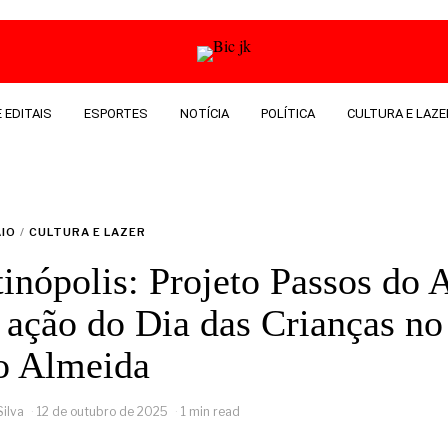
 EDITAIS
ESPORTES
NOTÍCIA
POLÍTICA
CULTURA E LAZE
AIO
/
CULTURA E LAZER
inópolis: Projeto Passos do
a ação do Dia das Crianças no
o Almeida
Silva
12 de outubro de 2025
1 min read