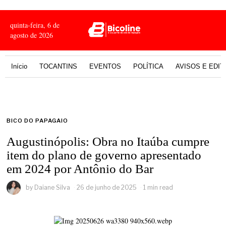
quinta-feira, 6 de
agosto de 2026
Início
TOCANTINS
EVENTOS
POLÍTICA
AVISOS E EDIT
BICO DO PAPAGAIO
Augustinópolis: Obra no Itaúba cumpre
item do plano de governo apresentado
em 2024 por Antônio do Bar
by
Daiane Silva
26 de junho de 2025
1 min read