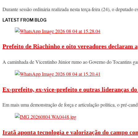
Durante sessão ordinária realizada nesta terça-feira (24), o deputa
LATEST FROM BLOG
Prefeito de Riachinho e oito vereadores declaram a
A caminhada de Vicentinho Júnior rumo ao Governo do Tocantins ga
Ex-prefeito, ex-vice-prefeito e outras lideranças 
Em mais uma demonstração de força e articulação política, o pré-ca
Iratã aponta tecnologia e valorização do campo co