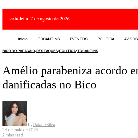
sexta-feira, 7 de agosto de 2026
Início
TOCANTINS
EVENTOS
POLÍTICA
AVISOS
BICO DO PAPAGAIO
/
DESTAQUES
/
POLÍTICA
/
TOCANTINS
Amélio parabeniza acordo e
danificadas no Bico
by
Daiane Silva
24 de maio de 2025
2 mins read