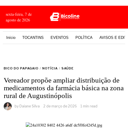
sexta-feira, 7 de
agosto de 2026
Início
TOCANTINS
EVENTOS
POLÍTICA
AVISOS E EDIT
BICO DO PAPAGAIO
/
NOTÍCIA
/
SAÚDE
Vereador propõe ampliar distribuição de
medicamentos da farmácia básica na zona
rural de Augustinópolis
by
Daiane Silva
2 de março de 2026
1 min read