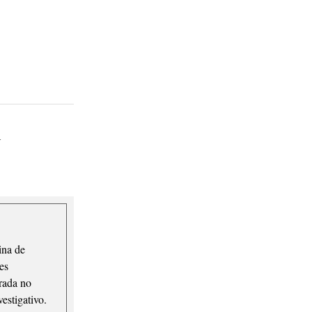
Y
ina de
ões
rada no
estigativo.