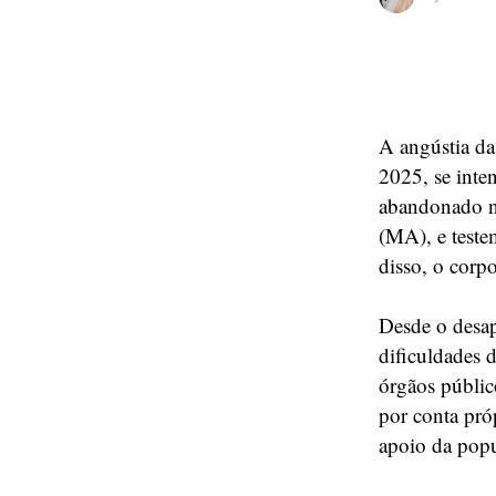
A angústia da
2025, se inte
abandonado n
(MA), e teste
disso, o corp
Desde o desap
dificuldades 
órgãos públic
por conta pró
apoio da popu