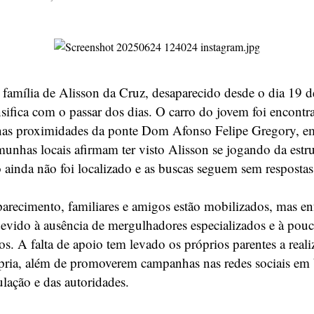
 família de Alisson da Cruz, desaparecido desde o dia 19 
nsifica com o passar dos dias. O carro do jovem foi encontr
as proximidades da ponte Dom Afonso Felipe Gregory, em
munhas locais afirmam ter visto Alisson se jogando da estr
o ainda não foi localizado e as buscas seguem sem respostas
arecimento, familiares e amigos estão mobilizados, mas e
devido à ausência de mergulhadores especializados e à pou
os. A falta de apoio tem levado os próprios parentes a real
pria, além de promoverem campanhas nas redes sociais em
lação e das autoridades.