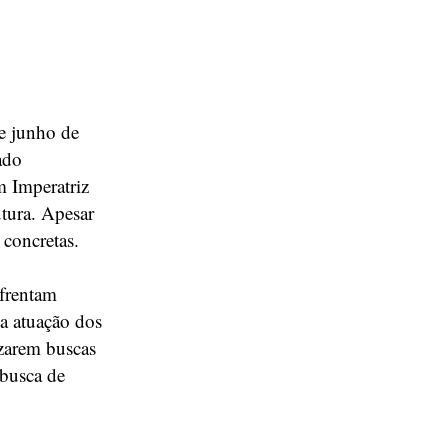
de junho de
ado
 Imperatriz
utura. Apesar
 concretas.
nfrentam
ca atuação dos
izarem buscas
 busca de