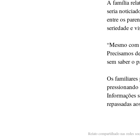
A família rel
seria noticiad
entre os pare
seriedade e v
“Mesmo com re
Precisamos de
sem saber o p
Os familiares
pressionando 
Informações s
repassadas a
Relato compartilhado nas redes soc