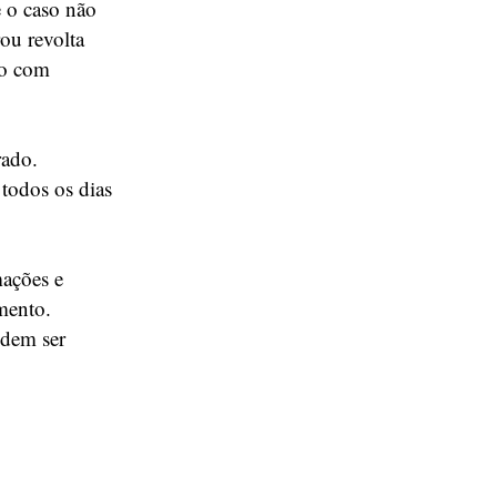
e o caso não
rou revolta
do com
rado.
todos os dias
mações e
mento.
odem ser