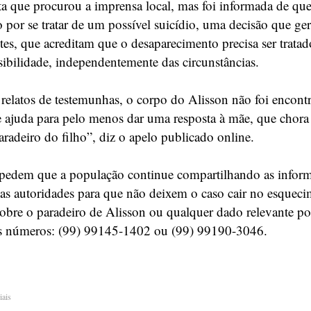
ata que procurou a imprensa local, mas foi informada de qu
o por se tratar de um possível suicídio, uma decisão que ge
ntes, que acreditam que o desaparecimento precisa ser trata
isibilidade, independentemente das circunstâncias.
latos de testemunhas, o corpo do Alisson não foi encont
 ajuda para pelo menos dar uma resposta à mãe, que chora 
aradeiro do filho”, diz o apelo publicado online.
 pedem que a população continue compartilhando as infor
as autoridades para que não deixem o caso cair no esqueci
obre o paradeiro de Alisson ou qualquer dado relevante p
os números: (99) 99145-1402 ou (99) 99190-3046.
iais