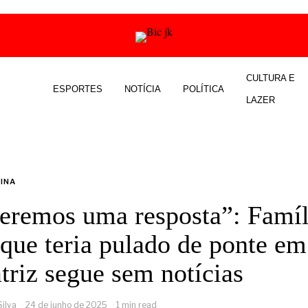
CULTURA E
ESPORTES
NOTÍCIA
POLÍTICA
LAZER
INA
eremos uma resposta”: Famíl
que teria pulado de ponte em
triz segue sem notícias
Silva
24 de junho de 2025
1 min read