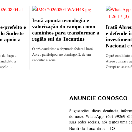
Iratã aponta tecnologia e
valorização do campo como
e-prefeito e
Iratã Abreu
caminhos para transformar a
 do Sudeste
e defende i
região sul do Tocantins
m apoio a
investiment
Nacional e
O pré-candidato a deputado federal Iratã
Abreu participou, no domingo, 2, de um
de força e
O pré-candidato a
encontro a zona…
candidato a
Abreu cumpriu a
ampelo…
Gurupi na sexta-
ANUNCIE CONOSCO
Sugestações, dicas, denúncia, infor
do nosso WhatsApp: (63) 99269-8112
suas redes sociais, nós temos uma eq
Buriti do Tocantins - TO