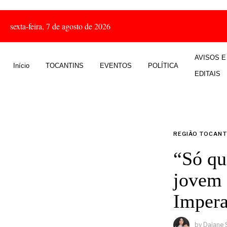
sexta-feira, 7 de agosto de 2026
AVISOS E
Início
TOCANTINS
EVENTOS
POLÍTICA
EDITAIS
REGIÃO TOCANT
“Só qu
jovem 
Impera
by
Daiane 