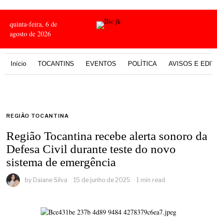
quinta-feira, 6 de
agosto de 2026
Início
TOCANTINS
EVENTOS
POLÍTICA
AVISOS E EDIT
REGIÃO TOCANTINA
Região Tocantina recebe alerta sonoro da
Defesa Civil durante teste do novo
sistema de emergência
by
Daiane Silva
15 de junho de 2025
1 min read