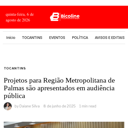
quinta-feira, 6 de
agosto de 2026
Início
TOCANTINS
EVENTOS
POLÍTICA
AVISOS E EDITAIS
TOCANTINS
Projetos para Região Metropolitana de
Palmas são apresentados em audiência
pública
by
Daiane Silva
8 de junho de 2025
1 min read