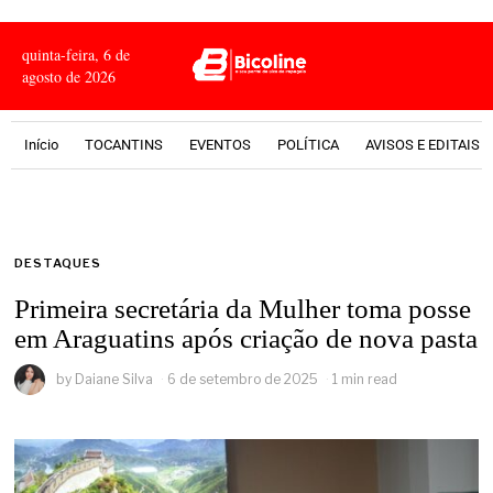
quinta-feira, 6 de
agosto de 2026
Início
TOCANTINS
EVENTOS
POLÍTICA
AVISOS E EDITAIS
DESTAQUES
Primeira secretária da Mulher toma posse
em Araguatins após criação de nova pasta
by
Daiane Silva
6 de setembro de 2025
1 min read