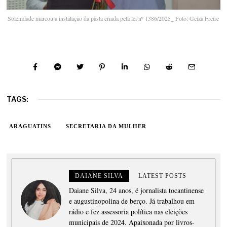
Solenidade marcou a instalação da pasta criada pela lei nº 1386/2025_ Foto: Geiza Freire
TAGS:
ARAGUATINS
SECRETARIA DA MULHER
DAIANE SILVA
LATEST POSTS
Daiane Silva, 24 anos, é jornalista tocantinense
e augustinopolina de berço. Já trabalhou em
rádio e fez assessoria política nas eleições
municipais de 2024. Apaixonada por livros-