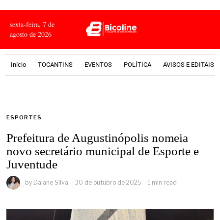
sexta-feira, 7 de
agosto de 2026
Início
TOCANTINS
EVENTOS
POLÍTICA
AVISOS E EDITAIS
ESPORTES
Prefeitura de Augustinópolis nomeia
novo secretário municipal de Esporte e
Juventude
by
Daiane Silva
30 de outubro de 2025
1 min read