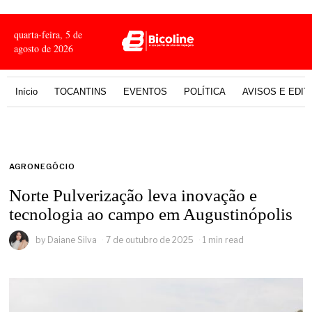
quarta-feira, 5 de
agosto de 2026
Início
TOCANTINS
EVENTOS
POLÍTICA
AVISOS E EDIT
AGRONEGÓCIO
Norte Pulverização leva inovação e
tecnologia ao campo em Augustinópolis
by
Daiane Silva
7 de outubro de 2025
1 min read