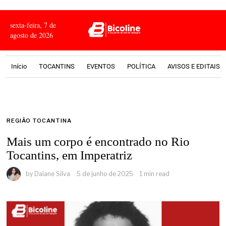
sexta-feira, 7 de
agosto de 2026
Início
TOCANTINS
EVENTOS
POLÍTICA
AVISOS E EDITAIS
REGIÃO TOCANTINA
Mais um corpo é encontrado no Rio
Tocantins, em Imperatriz
by
Daiane Silva
5 de junho de 2025
1 min read