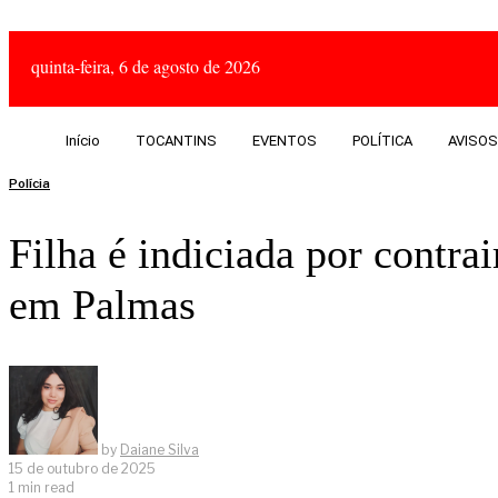
quinta-feira, 6 de agosto de 2026
Início
TOCANTINS
EVENTOS
POLÍTICA
AVISOS
Polícia
Filha é indiciada por contr
em Palmas
by
Daiane Silva
15 de outubro de 2025
1 min read