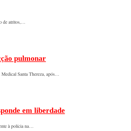
o de atritos,…
ecção pulmonar
al Medical Santa Thereza, após…
sponde em liberdade
ente à polícia na…