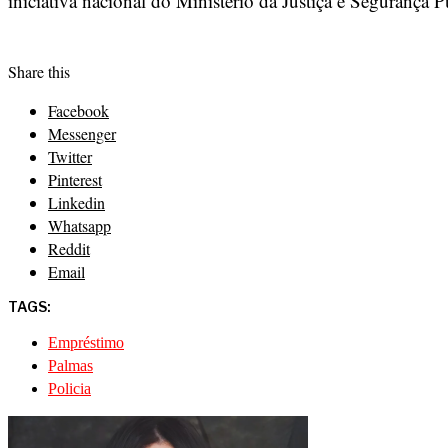
iniciativa nacional do Ministério da Justiça e Segurança 
Share this
Facebook
Messenger
Twitter
Pinterest
Linkedin
Whatsapp
Reddit
Email
TAGS:
Empréstimo
Palmas
Policia