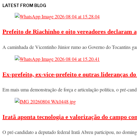
LATEST FROM BLOG
Prefeito de Riachinho e oito vereadores declaram a
A caminhada de Vicentinho Júnior rumo ao Governo do Tocantins ga
Ex-prefeito, ex-vice-prefeito e outras lideranças 
Em mais uma demonstração de força e articulação política, o pré-ca
Iratã aponta tecnologia e valorização do campo co
O pré-candidato a deputado federal Iratã Abreu participou, no domi