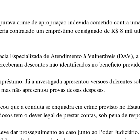
apurava crime de apropriação indevida cometido contra uma
e teria contratado um empréstimo consignado de R$ 8 mil u
gacia Especializada de Atendimento à Vulneráveis (DAV), 
erceberam descontos não identificados no benefício previden
éstimo. Já a investigada apresentou versões diferentes sob
 mas não apresentou provas dessas despesas.
icou que a conduta se enquadra em crime previsto no Esta
dosos tem o dever legal de prestar contas, sob pena de res
eve dar prosseguimento ao caso junto ao Poder Judiciário.