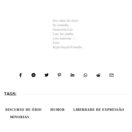
Em vídeo de show
de comédia,
humorista Léo
Lins faz piadas
com minorias —
Foto:
Reprodução/Youtube
TAGS:
DISCURSO DE ÓDIO
HUMOR
LIBERDADE DE EXPRESSÃO
MINORIAS