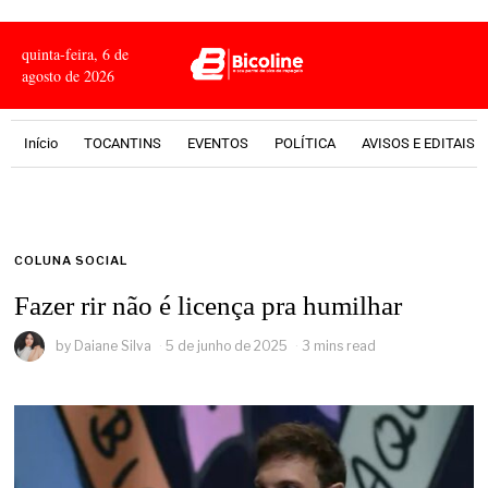
quinta-feira, 6 de
agosto de 2026
Início
TOCANTINS
EVENTOS
POLÍTICA
AVISOS E EDITAIS
COLUNA SOCIAL
Fazer rir não é licença pra humilhar
by
Daiane Silva
5 de junho de 2025
3 mins read