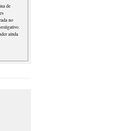
ina de
ões
rada no
estigativo.
nder ainda