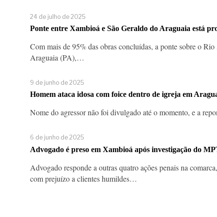
24 de julho de 2025
Ponte entre Xambioá e São Geraldo do Araguaia está pron
Com mais de 95% das obras concluídas, a ponte sobre o Rio
Araguaia (PA),…
9 de junho de 2025
Homem ataca idosa com foice dentro de igreja em Araguan
Nome do agressor não foi divulgado até o momento, e a rep
6 de junho de 2025
Advogado é preso em Xambioá após investigação do MPTO
Advogado responde a outras quatro ações penais na comarca, to
com prejuízo a clientes humildes…