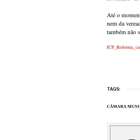
Até o moment
nem da veread
também não se
ICP_Reforma_c
TAGS:
CÂMARA MUNI