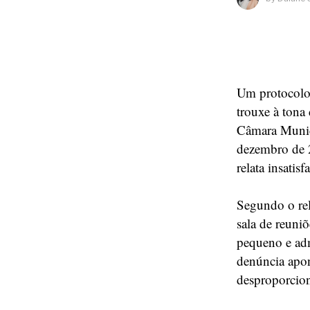
Um protocolo
trouxe à tona
Câmara Munic
dezembro de 
relata insati
Segundo o rel
sala de reuni
pequeno e adm
denúncia apon
desproporcion