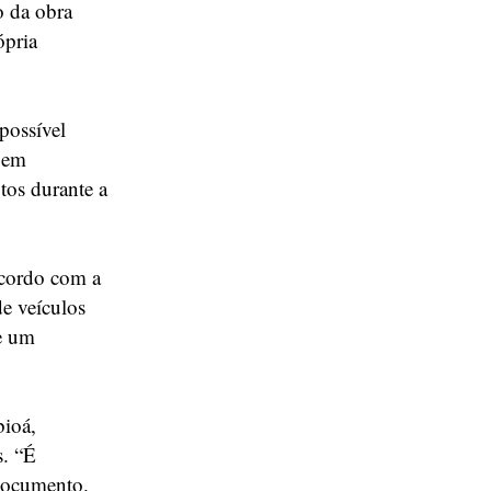
o da obra
ópria
possível
agem
tos durante a
acordo com a
de veículos
de um
bioá,
s. “É
 documento.