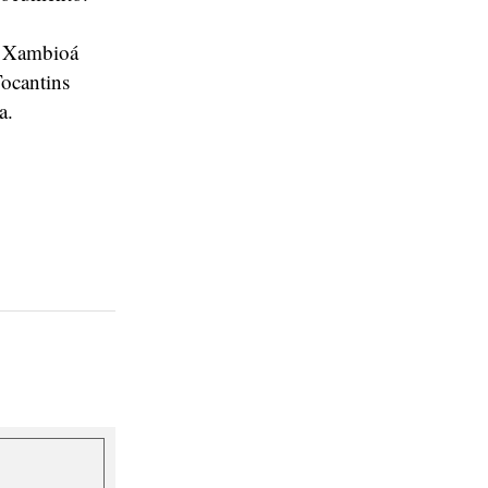
e Xambioá
Tocantins
a.