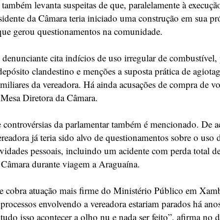
ambém levanta suspeitas de que, paralelamente à execuçã
esidente da Câmara teria iniciado uma construção em sua pr
 que gerou questionamentos na comunidade.
 denunciante cita indícios de uso irregular de combustível, 
 depósito clandestino e menções a suposta prática de agiot
miliares da vereadora. Há ainda acusações de compra de vo
a Mesa Diretora da Câmara.
e controvérsias da parlamentar também é mencionado. De 
ereadora já teria sido alvo de questionamentos sobre o uso 
tividades pessoais, incluindo um acidente com perda total 
 Câmara durante viagem a Araguaína.
e cobra atuação mais firme do Ministério Público em Xam
processos envolvendo a vereadora estariam parados há ano
 tudo isso acontecer a olho nu e nada ser feito”, afirma no