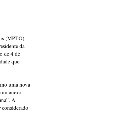
tins (MPTO)
residente da
o de 4 de
idade que
 como uma nova
m um anexo
ana”. A
r considerado