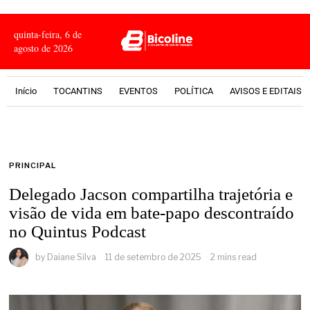
quinta-feira, 6 de
agosto de 2026
Início
TOCANTINS
EVENTOS
POLÍTICA
AVISOS E EDITAIS
PRINCIPAL
Delegado Jacson compartilha trajetória e
visão de vida em bate-papo descontraído
no Quintus Podcast
by
Daiane Silva
11 de setembro de 2025
2 mins read