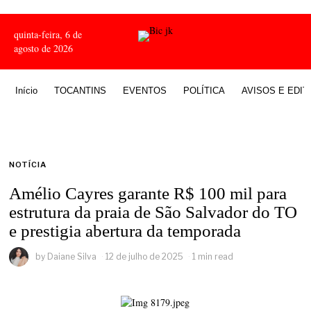
quinta-feira, 6 de
agosto de 2026
Início
TOCANTINS
EVENTOS
POLÍTICA
AVISOS E EDIT
NOTÍCIA
Amélio Cayres garante R$ 100 mil para
estrutura da praia de São Salvador do TO
e prestigia abertura da temporada
by
Daiane Silva
12 de julho de 2025
1 min read