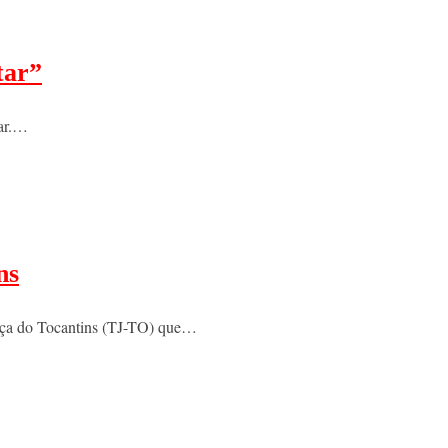
tar”
tar.…
ns
stiça do Tocantins (TJ-TO) que…