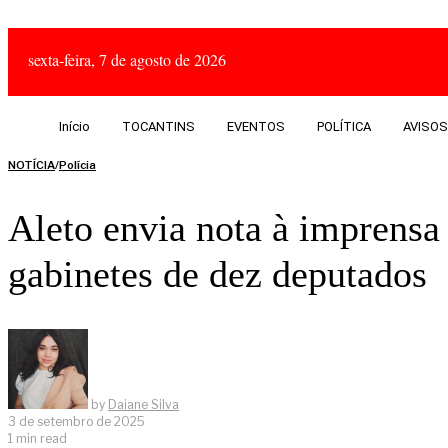
sexta-feira, 7 de agosto de 2026
Início
TOCANTINS
EVENTOS
POLÍTICA
AVISOS
NOTÍCIA
/
Polícia
Aleto envia nota à imprens
gabinetes de dez deputados
by
Daiane Silva
3 de setembro de 2025
1 min read