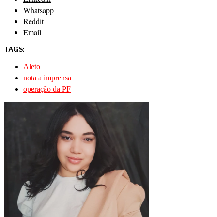
Whatsapp
Reddit
Email
TAGS:
Aleto
nota a imprensa
operação da PF