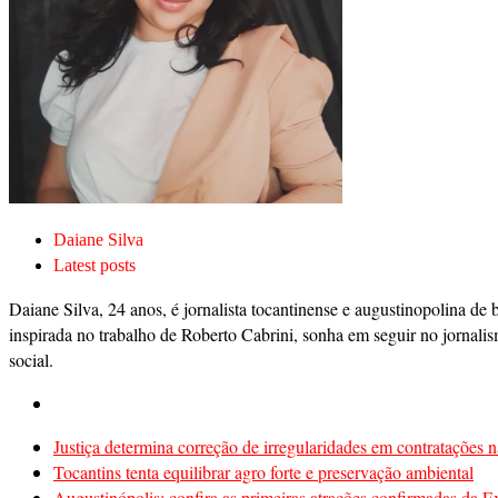
Daiane Silva
Latest posts
Daiane Silva, 24 anos, é jornalista tocantinense e augustinopolina de 
inspirada no trabalho de Roberto Cabrini, sonha em seguir no jornalis
social.
Justiça determina correção de irregularidades em contratações n
Tocantins tenta equilibrar agro forte e preservação ambiental
Augustinópolis: confira as primeiras atrações confirmadas da 