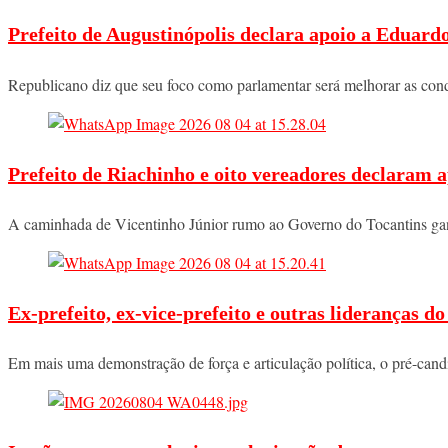
Prefeito de Augustinópolis declara apoio a Eduard
Republicano diz que seu foco como parlamentar será melhorar as co
Prefeito de Riachinho e oito vereadores declaram a
A caminhada de Vicentinho Júnior rumo ao Governo do Tocantins ga
Ex-prefeito, ex-vice-prefeito e outras lideranças 
Em mais uma demonstração de força e articulação política, o pré-ca