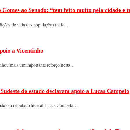
o Gomes ao Senado: “tem feito muito pela cidade e t
ndições de vida das populações mais…
poio a Vicentinho
nhou mais um importante reforço nesta…
do Sudeste do estado declaram apoio a Lucas Campelo
ndidato a deputado federal Lucas Campelo…