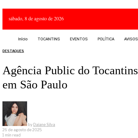
sábado, 8 de agosto de 2026
Início
TOCANTINS
EVENTOS
POLÍTICA
AVISOS
DESTAQUES
Agência Public do Tocantin
em São Paulo
by
Daiane Silva
26 de agosto de 2025
1 min read