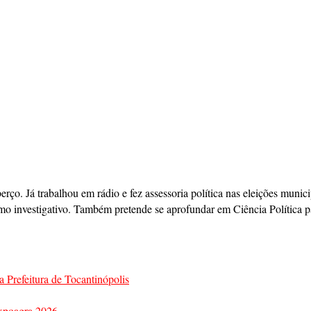
berço. Já trabalhou em rádio e fez assessoria política nas eleições mun
mo investigativo. Também pretende se aprofundar em Ciência Política pa
a Prefeitura de Tocantinópolis
Expoagra 2026