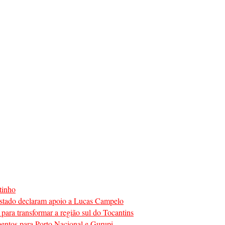
tinho
o estado declaram apoio a Lucas Campelo
para transformar a região sul do Tocantins
mentos para Porto Nacional e Gurupi