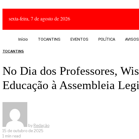
sexta-feira, 7 de agosto de 2026
Início
TOCANTINS
EVENTOS
POLÍTICA
AVISOS
TOCANTINS
No Dia dos Professores, W
Educação à Assembleia Legi
by
Redação
15 de outubro de 2025
1 min read