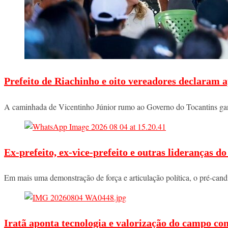
Prefeito de Riachinho e oito vereadores declaram a
A caminhada de Vicentinho Júnior rumo ao Governo do Tocantins ga
Ex-prefeito, ex-vice-prefeito e outras lideranças 
Em mais uma demonstração de força e articulação política, o pré-ca
Iratã aponta tecnologia e valorização do campo co