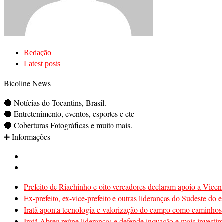
Redação
Latest posts
Bicoline News
🔴 Notícias do Tocantins, Brasil.
🔴 Entretenimento, eventos, esportes e etc
🔴 Coberturas Fotográficas e muito mais.
➕ Informações
Prefeito de Riachinho e oito vereadores declaram apoio a Vicen
Ex-prefeito, ex-vice-prefeito e outras lideranças do Sudeste d
Iratã aponta tecnologia e valorização do campo como caminhos 
Iratã Abreu reúne lideranças e defende inovação e mais investi