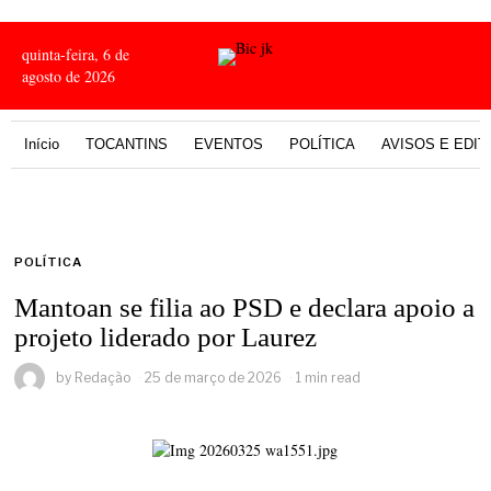
quinta-feira, 6 de
agosto de 2026
Início
TOCANTINS
EVENTOS
POLÍTICA
AVISOS E EDIT
POLÍTICA
Mantoan se filia ao PSD e declara apoio a
projeto liderado por Laurez
by
Redação
25 de março de 2026
1 min read