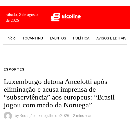
sábado, 8 de agosto
de 2026
Início
TOCANTINS
EVENTOS
POLÍTICA
AVISOS E EDITAIS
ESPORTES
Luxemburgo detona Ancelotti após
eliminação e acusa imprensa de
“subserviência” aos europeus: “Brasil
jogou com medo da Noruega”
by
Redação
7 de julho de 2026
2 mins read