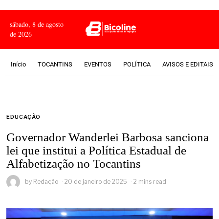
sábado, 8 de agosto
de 2026
Início
TOCANTINS
EVENTOS
POLÍTICA
AVISOS E EDITAIS
EDUCAÇÃO
Governador Wanderlei Barbosa sanciona
lei que institui a Política Estadual de
Alfabetização no Tocantins
by
Redação
20 de janeiro de 2025
2 mins read