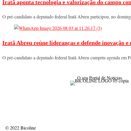
Iratã aponta tecnologia e valorização do campo co
O pré-candidato a deputado federal Iratã Abreu participou, no domi
Iratã Abreu reúne lideranças e defende inovação e
O pré-candidato a deputado federal Iratã Abreu cumpriu agenda em P
O seu Portal de Notícias
© 2022 Bicoline