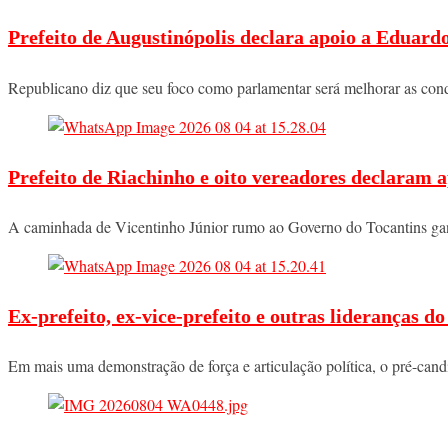
Prefeito de Augustinópolis declara apoio a Eduard
Republicano diz que seu foco como parlamentar será melhorar as co
Prefeito de Riachinho e oito vereadores declaram a
A caminhada de Vicentinho Júnior rumo ao Governo do Tocantins ga
Ex-prefeito, ex-vice-prefeito e outras lideranças 
Em mais uma demonstração de força e articulação política, o pré-ca