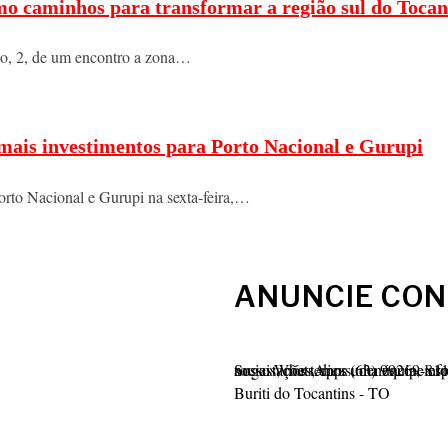
mo caminhos para transformar a região sul do Tocan
ngo, 2, de um encontro a zona…
 mais investimentos para Porto Nacional e Gurupi
orto Nacional e Gurupi na sexta-feira,…
ANUNCIE CO
Sugestações, dicas, denúncia, informações sobre sua cidade, entre em contato conosco através do nosso WhatsApp: (63) 99269-8112. Que divulgar seu evento, sua empresa, criar artes pa
Buriti do Tocantins - TO