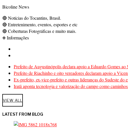
Bicoline News
🔴 Notícias do Tocantins, Brasil.
🔴 Entretenimento, eventos, esportes e etc
🔴 Coberturas Fotográficas e muito mais.
➕ Informações
Prefeito de Augustinópolis declara apoio a Eduardo Gomes ao S
Prefeito de Riachinho e oito vereadores declaram apoio a Vicen
Ex-prefeito, ex-vice-prefeito e outras lideranças do Sudeste d
Iratã aponta tecnologia e valorização do campo como caminhos 
VIEW ALL
LATEST FROM BLOG