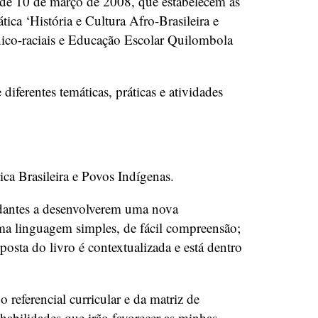
5, de 10 de março de 2008, que estabelecem as
tica ‘História e Cultura Afro-Brasileira e
nico-raciais e Educação Escolar Quilombola
iferentes temáticas, práticas e atividades
ca Brasileira e Povos Indígenas.
udantes a desenvolverem uma nova
 uma linguagem simples, de fácil compreensão;
posta do livro é contextualizada e está dentro
.
 referencial curricular e da matriz de
habilidades que irão favorecer as minhas