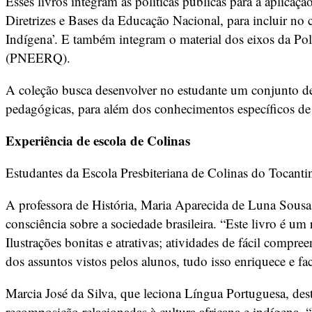
Esses livros integram as políticas públicas para a aplica
Diretrizes e Bases da Educação Nacional, para incluir no c
Indígena’. E também integram o material dos eixos da Po
(PNEERQ).
A coleção busca desenvolver no estudante um conjunto de v
pedagógicas, para além dos conhecimentos específicos de
Experiência de escola de Colinas
Estudantes da Escola Presbiteriana de Colinas do Tocantin
A professora de História, Maria Aparecida de Luna Sousa
consciência sobre a sociedade brasileira. “Este livro é u
Ilustrações bonitas e atrativas; atividades de fácil compr
dos assuntos vistos pelos alunos, tudo isso enriquece e fa
Marcia José da Silva, que leciona Língua Portuguesa, desta
recomposição relacionadas à cultura africana e indígena. 