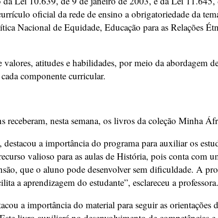
ção da Lei 10.639, de 9 de janeiro de 2003, e da Lei 11.64
urrículo oficial da rede de ensino a obrigatoriedade da temá
lítica Nacional de Equidade, Educação para as Relações Ét
alores, atitudes e habilidades, por meio da abordagem de d
 cada componente curricular.
s receberam, nesta semana, os livros da coleção Minha Áfri
, destacou a importância do programa para auxiliar os est
m recurso valioso para as aulas de História, pois conta com
eensão, que o aluno pode desenvolver sem dificuldade. A pro
cilita a aprendizagem do estudante”, esclareceu a professora
cou a importância do material para seguir as orientações do
“Este livro auxiliará no desenvolvimento de competências e 