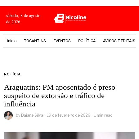
sábado, 8 de agosto
de 2026
Início
TOCANTINS
EVENTOS
POLÍTICA
AVISOS E EDITAIS
NOTÍCIA
Araguatins: PM aposentado é preso
suspeito de extorsão e tráfico de
influência
by
Daiane Silva
19 de fevereiro de 2026
1 min read