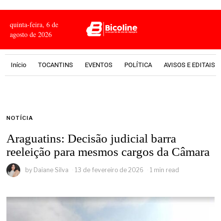
quinta-feira, 6 de
agosto de 2026
Início
TOCANTINS
EVENTOS
POLÍTICA
AVISOS E EDITAIS
NOTÍCIA
Araguatins: Decisão judicial barra
reeleição para mesmos cargos da Câmara
by
Daiane Silva
13 de fevereiro de 2026
1 min read