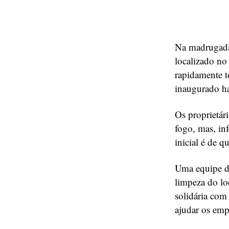
Na madrugada
localizado n
rapidamente t
inaugurado h
Os proprietár
fogo, mas, inf
inicial é de q
Uma equipe de
limpeza do lo
solidária com
ajudar os empr