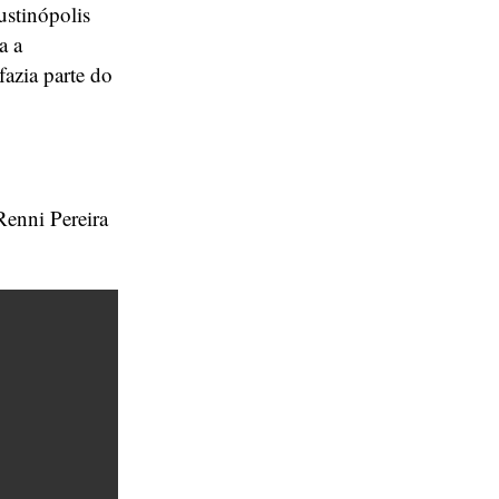
ustinópolis
a a
fazia parte do
enni Pereira