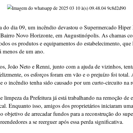
 do dia 09, um incêndio devastou o Supermercado Hiper
o Bairro Novo Horizonte, em Augustinópolis. As chamas 
odos os produtos e equipamentos do estabelecimento, que 
á menos de um ano.
ios, João Neto e Renni, junto com a ajuda de vizinhos, ten
elizmente, os esforços foram em vão e o prejuízo foi total. 
ue o incêndio tenha sido causado por um curto-circuito na re
 limpeza da Prefeitura já está trabalhando na remoção de 
cal. Enquanto isso, amigos dos proprietários iniciaram um
 o objetivo de arrecadar fundos para a reconstrução do sup
eendedores a se reerguer após essa perda significativa.