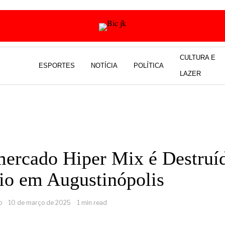
CULTURA E
ESPORTES
NOTÍCIA
POLÍTICA
LAZER
ercado Hiper Mix é Destruí
io em Augustinópolis
o
10 de março de 2025
1 min read