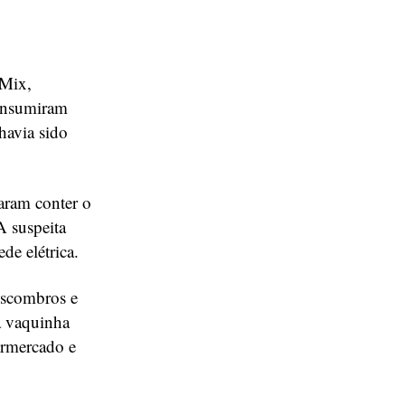
 Mix,
consumiram
havia sido
taram conter o
A suspeita
de elétrica.
escombros e
a vaquinha
ermercado e