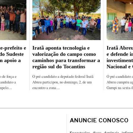
e-prefeito e
Iratã aponta tecnologia e
Iratã Abreu
 do Sudeste
valorização do campo como
e defende i
m apoio a
caminhos para transformar a
investiment
região sul do Tocantins
Nacional e
de força e
O pré-candidato a deputado federal Iratã
O pré-candidato a
candidato a
Abreu participou, no domingo, 2, de um
Abreu cumpriu a
ampelo…
encontro a zona…
Gurupi na sexta-
ANUNCIE CONOSCO
Sugestações, dicas, denúncia, infor