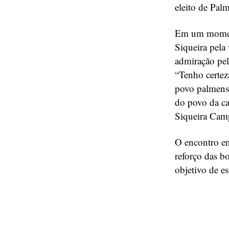
eleito de Pal
Em um moment
Siqueira pela 
admiração pel
“Tenho certez
povo palmense
do povo da cap
Siqueira Camp
O encontro en
reforço das bo
objetivo de e