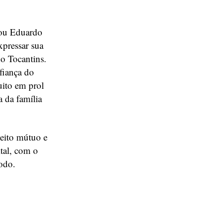
zou Eduardo
xpressar sua
do Tocantins.
fiança do
uito em prol
a da família
peito mútuo e
ital, com o
odo.