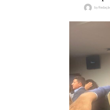
by
Redaçã