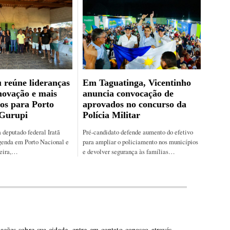
 reúne lideranças
Em Taguatinga, Vicentinho
novação e mais
anuncia convocação de
os para Porto
aprovados no concurso da
 Gurupi
Polícia Militar
 deputado federal Iratã
Pré-candidato defende aumento do efetivo
genda em Porto Nacional e
para ampliar o policiamento nos municípios
feira,…
e devolver segurança às famílias…
mações sobre sua cidade, entre em contato conosco através