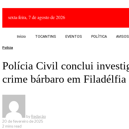
sexta-feira, 7 de agosto de 2026
Início
TOCANTINS
EVENTOS
POLÍTICA
AVISOS
Polícia
Polícia Civil conclui investi
crime bárbaro em Filadélfia
by
Redação
20 de fevereiro de 2025
2 mins read