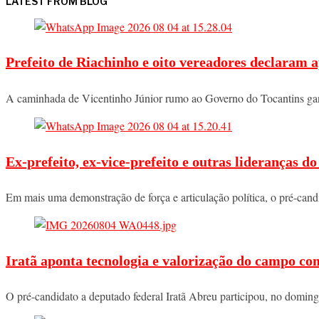
LATEST FROM BLOG
Prefeito de Riachinho e oito vereadores declaram a
A caminhada de Vicentinho Júnior rumo ao Governo do Tocantins ga
Ex-prefeito, ex-vice-prefeito e outras lideranças 
Em mais uma demonstração de força e articulação política, o pré-ca
Iratã aponta tecnologia e valorização do campo co
O pré-candidato a deputado federal Iratã Abreu participou, no domi