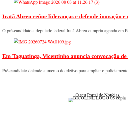
Iratã Abreu reúne lideranças e defende inovação e
O pré-candidato a deputado federal Iratã Abreu cumpriu agenda em P
Em Taguatinga, Vicentinho anuncia convocação de 
Pré-candidato defende aumento do efetivo para ampliar o policiament
O seu Portal de Notícias