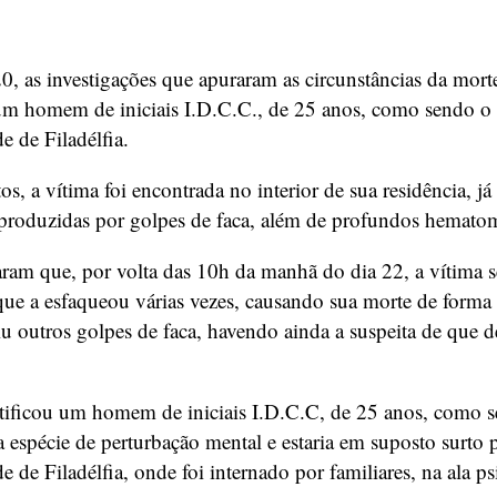
 20, as investigações que apuraram as circunstâncias da mor
 um homem de iniciais I.D.C.C., de 25 anos, como sendo o 
de de Filadélfia.
, a vítima foi encontrada no interior de sua residência, j
es produzidas por golpes de faca, além de profundos hemat
aram que, por volta das 10h da manhã do dia 22, a vítima s
 que a esfaqueou várias vezes, causando sua morte de forma 
u outros golpes de faca, havendo ainda a suspeita de que d
dentificou um homem de iniciais I.D.C.C, de 25 anos, como 
pécie de perturbação mental e estaria em suposto surto psi
e de Filadélfia, onde foi internado por familiares, na ala p