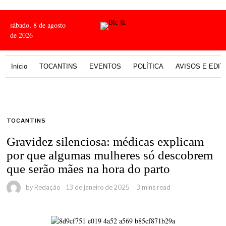
sábado, 8 de agosto
de 2026
Início
TOCANTINS
EVENTOS
POLÍTICA
AVISOS E EDIT
TOCANTINS
Gravidez silenciosa: médicas explicam
por que algumas mulheres só descobrem
que serão mães na hora do parto
by
Redação
13 de janeiro de 2025
3 mins read