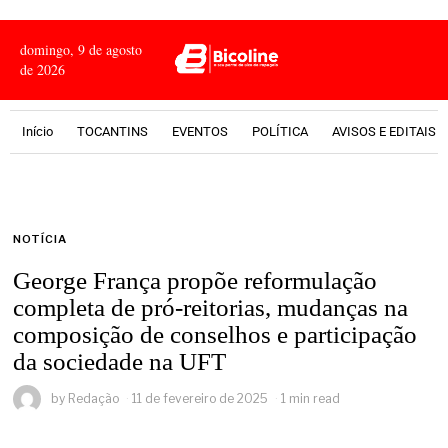
domingo, 9 de agosto
de 2026
Início
TOCANTINS
EVENTOS
POLÍTICA
AVISOS E EDITAIS
NOTÍCIA
George França propõe reformulação
completa de pró-reitorias, mudanças na
composição de conselhos e participação
da sociedade na UFT
by
Redação
11 de fevereiro de 2025
1 min read