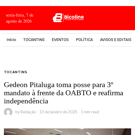
sexta-feira, 7 de
agosto de 2026
Início
TOCANTINS
EVENTOS
POLÍTICA
AVISOS E EDITAIS
TOCANTINS
Gedeon Pitaluga toma posse para 3º
mandato à frente da OABTO e reafirma
independência
by
Redação
13 de janeiro de 2025
1 min read