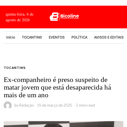
quinta-feira, 6 de
agosto de 2026
Início
TOCANTINS
EVENTOS
POLÍTICA
AVISOS E EDITAIS
TOCANTINS
Ex-companheiro é preso suspeito de
matar jovem que está desaparecida há
mais de um ano
by
Redação
19 de março de 2025
2 mins read