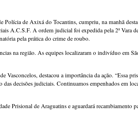
de Polícia de Axixá do Tocantins, cumpriu, na manhã desta
iais A.C.S.F. A ordem judicial foi expedida pela 2ª Vara d
atória pela prática do crime de roubo.
cias na região. As equipes localizaram o indivíduo em São
 de Vasconcelos, destacou a importância da ação. “Essa pr
 das decisões judiciais. Continuamos empenhados em locali
dade Prisional de Araguatins e aguardará recambiamento pa