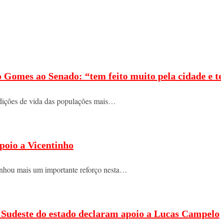
o Gomes ao Senado: “tem feito muito pela cidade e t
ndições de vida das populações mais…
poio a Vicentinho
nhou mais um importante reforço nesta…
do Sudeste do estado declaram apoio a Lucas Campelo