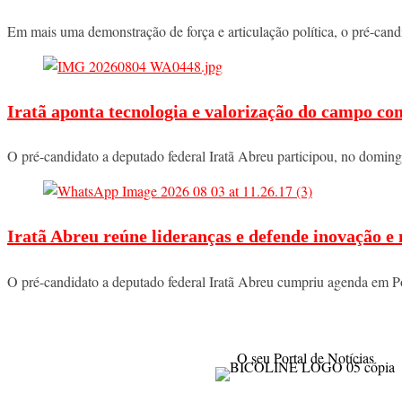
Em mais uma demonstração de força e articulação política, o pré-ca
Iratã aponta tecnologia e valorização do campo co
O pré-candidato a deputado federal Iratã Abreu participou, no domi
Iratã Abreu reúne lideranças e defende inovação e
O pré-candidato a deputado federal Iratã Abreu cumpriu agenda em P
O seu Portal de Notícias