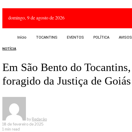
domingo, 9 de agosto de 2026
Início
TOCANTINS
EVENTOS
POLÍTICA
AVISOS
NOTÍCIA
Em São Bento do Tocantins,
foragido da Justiça de Goiás
by
Redação
18 de fevereiro de 2025
1 min read